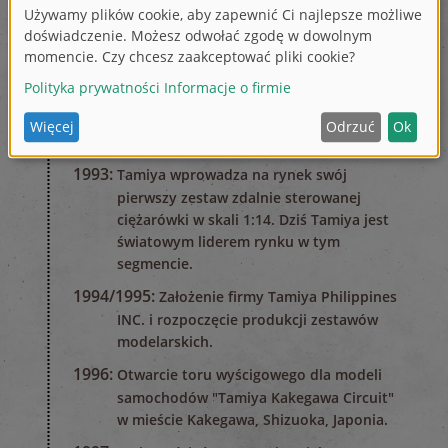
w wieku 83 lat.
1989:
Tamiya Europe GmbH została założona w
Niemczech.
1990s
1992:
Początek serii wyścigowej Tamiya Euro-
Cup.
1993:
Tamiya wprowadza na rynek swój
pierwszy zestaw zdalnie sterowanej
ciężarówki w skali 1:14. Dziś Tamiya jest
światowym liderem rynku w tym
segmencie.
1994/1995:
Założenie firmy Tamiya Philippines
INC. i rozpoczęcie produkcji zestawów
modelarskich.
1996:
Otwarcie toru wyścigowego dla modeli
samochodów "Tamiya Kakegawa Circuit"
w mieście Kakegawa, Shizuoka, Japonia.