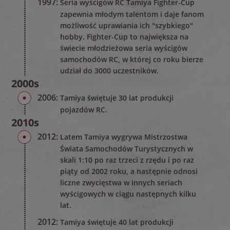
1997:
Seria wyścigów RC Tamiya Fighter-Cup
zapewnia młodym talentom i daje fanom
możliwość uprawiania ich "szybkiego"
hobby. Fighter-Cup to największa na
świecie młodzieżowa seria wyścigów
samochodów RC, w której co roku bierze
udział do 3000 uczestników.
2000s
2006:
Tamiya świętuje 30 lat produkcji
pojazdów RC.
2010s
2012:
Latem Tamiya wygrywa Mistrzostwa
Świata Samochodów Turystycznych w
skali 1:10 po raz trzeci z rzędu i po raz
piąty od 2002 roku, a następnie odnosi
liczne zwycięstwa w innych seriach
wyścigowych w ciągu następnych kilku
lat.
2012:
Tamiya świętuje 40 lat produkcji