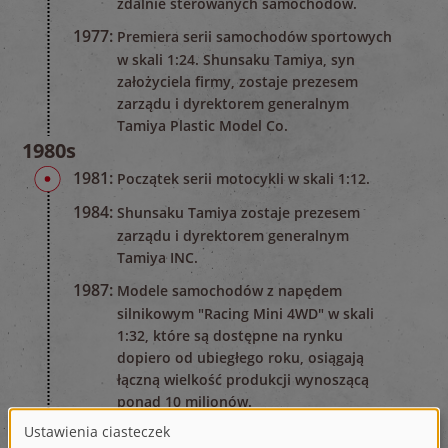
zdalnie sterowanych samochodów.
1977:
Premiera serii samochodów sportowych
w skali 1:24. Shunsaku Tamiya, syn
założyciela firmy, zostaje prezesem
zarządu i dyrektorem generalnym
Tamiya Plastic Model Co.
1980s
1981:
Początek serii motocykli w skali 1:12.
1984:
Shunsaku Tamiya zostaje prezesem
zarządu i dyrektorem generalnym
Tamiya INC.
1987:
Modele samochodów z napędem
silnikowym "Racing Mini 4WD" w skali
1:32, które są dostępne na rynku
dopiero od ubiegłego roku, osiągają
łączną wielkość produkcji wynoszącą
ponad 10 milionów.
1988:
Założyciel firmy Yoshio Tamiya odchodzi