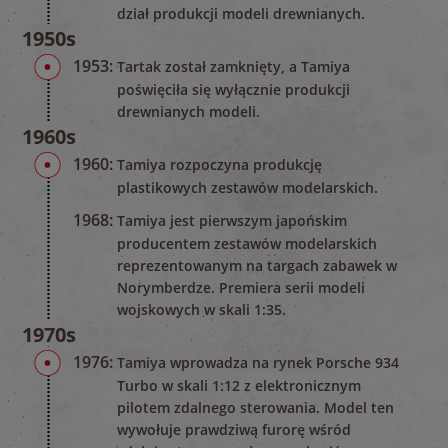
dział produkcji modeli drewnianych.
1950s
1953:
Tartak został zamknięty, a Tamiya
poświęciła się wyłącznie produkcji
drewnianych modeli.
1960s
1960:
Tamiya rozpoczyna produkcję
plastikowych zestawów modelarskich.
1968:
Tamiya jest pierwszym japońskim
producentem zestawów modelarskich
reprezentowanym na targach zabawek w
Norymberdze. Premiera serii modeli
wojskowych w skali 1:35.
1970s
1976:
Tamiya wprowadza na rynek Porsche 934
Turbo w skali 1:12 z elektronicznym
pilotem zdalnego sterowania. Model ten
wywołuje prawdziwą furorę wśród