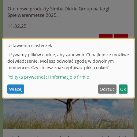
Oto nowe produkty Simba Dickie Group na targi
Spielwarenmesse 2025.
11.02.25
SHARE
WIĘCEJ