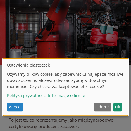
MATERIAŁY I ZRÓWNOWAŻONY ROZWÓJ
Dzieci nas kochają, rodzice nam ufają. Jesteśmy
zaangażowani w obie te sprawy.
Wybierając materiały do producji naszych zabawek,
upewniamy się, że są one bezpieczne dla dzieci.
To jest to, co reprezentujemy jako międzynarodowo
certyfikowany producent zabawek.