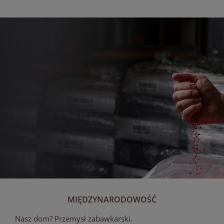
MIĘDZYNARODOWOŚĆ
Nasz dom? Przemysł zabawkarski.