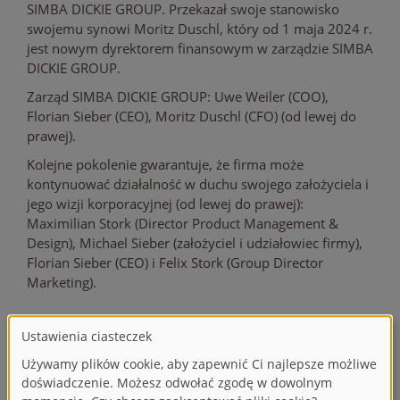
SIMBA DICKIE GROUP. Przekazał swoje stanowisko
swojemu synowi Moritz Duschl, który od 1 maja 2024 r.
jest nowym dyrektorem finansowym w zarządzie SIMBA
DICKIE GROUP.
Zarząd SIMBA DICKIE GROUP: Uwe Weiler (COO),
Florian Sieber (CEO), Moritz Duschl (CFO) (od lewej do
prawej).
Kolejne pokolenie gwarantuje, że firma może
kontynuować działalność w duchu swojego założyciela i
jego wizji korporacyjnej (od lewej do prawej):
Maximilian Stork (Director Product Management &
Design), Michael Sieber (założyciel i udziałowiec firmy),
Florian Sieber (CEO) i Felix Stork (Group Director
Marketing).