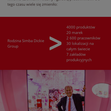
tego czasu wiele się zmieniło:
4000 produktów
20 marek
2 600 pracowników
Rodzina
Simba Dickie
30 lokalizacji na
Group
całym świecie
7 zakładów
produkcyjnych