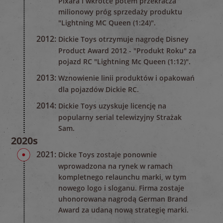
Pixara i wkrótce potem przekracza
milionowy próg sprzedaży produktu
"Lightning MC Queen (1:24)".
2012:
Dickie Toys otrzymuje nagrodę Disney
Product Award 2012 - "Produkt Roku" za
pojazd RC "Lightning Mc Queen (1:12)".
2013:
Wznowienie linii produktów i opakowań
dla pojazdów Dickie RC.
2014:
Dickie Toys uzyskuje licencję na
popularny serial telewizyjny Strażak
Sam.
2020s
2021:
Dicke Toys zostaje ponownie
wprowadzona na rynek w ramach
kompletnego relaunchu marki, w tym
nowego logo i sloganu. Firma zostaje
uhonorowana nagrodą German Brand
Award za udaną nową strategię marki.