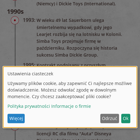
(Niemcy) i Dickie Toys (International).
1990s
1993:
W wieku 49 lat Sauerborn ulega
śmiertelnemu wypadkowi, gdy jego
Learjet rozbija się na lotnisku w Kolonii.
Simba Toys przejmuje firmę w
październiku. Rozpoczyna się historia
sukcesu Simba Dickie Group.
1995:
Kontrakt podpisany z przyszłym
mistrzem Formuły 1 Michaelem
Schumacherem i Dickie Toys.
2000s
2008:
Dickie Toys otrzymuje licencję MasterToy
od Walta Disneya po raz pierwszy w
historii firmy.
2010s
2011:
Dickie Toys uzyskuje wyłączne prawa do
licencji RC dla filmu "Auta" Disneya