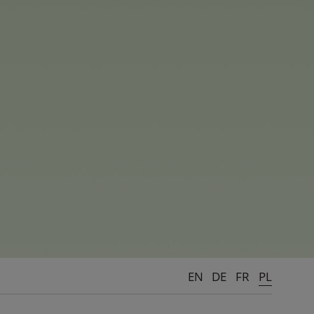
iągnięć firmy: „To
urencyjność produktów i
awdę niezwykłe. Pomimo
mba Dickie Group będzie
zimy ogromny potencjał
EN
DE
FR
PL