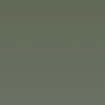
Perspektywy na rok 2026
Nowy rok przynosi ze sobą ek
jednej strony powstaje nowa 
Łacińskiej. Z drugiej strony p
amerykańskim jest dalej umac
nawiązuje współpracę z prod
Days Entertainment, LLC z Poł
Założona w 2012 roku firma za
dynamicznym przedsiębiorst
asortymencie produktów.