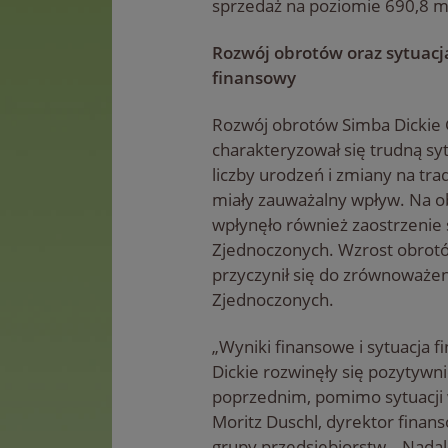
sprzedaż na poziomie 690,8 m
Rozwój obrotów oraz sytuacj
finansowy
Rozwój obrotów Simba Dickie
charakteryzował się trudną sy
liczby urodzeń i zmiany na t
miały zauważalny wpływ. Na o
wpłynęło również zaostrzenie
Zjednoczonych. Wzrost obrotó
przyczynił się do zrównoważe
Zjednoczonych.
„Wyniki finansowe i sytuacja 
Dickie rozwinęły się pozytywn
poprzednim, pomimo sytuacji
Moritz Duschl, dyrektor fina
grupy przedsiębiorstw. „Nadal