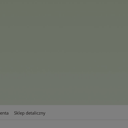
orian Sieber ma ogromny szacunek dla dotychczasowych os
 Jim Ruggiero osiągnęli w tak krótkim czasie. Wysoka konk
zas opracowywania nowych produktów w branży są napr
o ambitne cele i są bardziej aktywni niż kiedykolwiek. Si
firmy na wyższy poziom i kontynuowaniu jej rozwoju. Wid
ych, jak i na arenie międzynarodowej”.
ienta
Sklep detaliczny