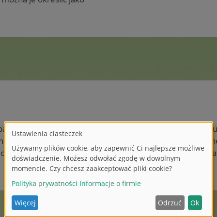
ba Dickie Group w 2025 r. wyniosła około 25 mln euro. Sku
nki oraz inwestycjach w maszyny i urządzenia mechaniczn
omie, z wyłączeniem przejęć, z czego około 20% ma zosta