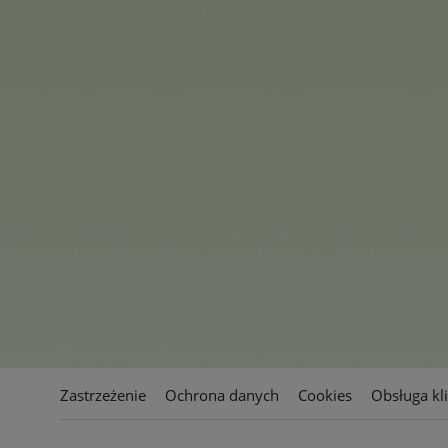
Prezes Simba Dickie Group Fl
imponujące, co Melvin Wells i
prawdopodobnie najszybszy c
sukcesu obaj nadal mają bardz
wspierać ich w przenoszeniu 
zarówno w Stanach Zjednoczon
Zastrzeżenie
Ochrona danych
Cookies
Obsługa kl