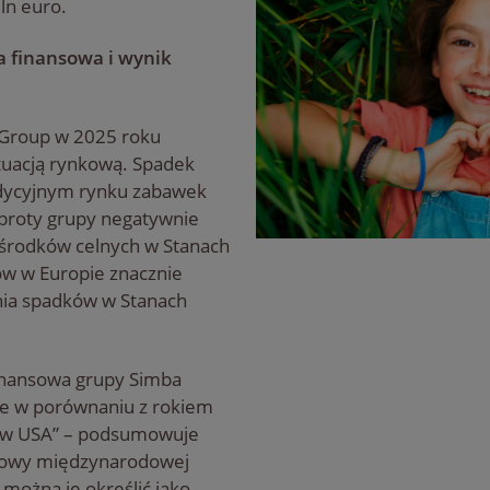
ln euro.
a finansowa i wynik
 Group w 2025 roku
tuacją rynkową. Spadek
radycyjnym rynku zabawek
broty grupy negatywnie
 środków celnych w Stanach
w w Europie znacznie
nia spadków w Stanach
finansowa grupy Simba
ie w porównaniu z rokiem
 w USA” – podsumowuje
nsowy międzynarodowej
 można je określić jako