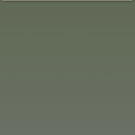
scytujące nowe wyzwania. Z
spółka zależna w Ameryce
ozycja Grupy na rynku
niana. Grupa Simba Dickie
ucentem zabawek Sunny
udniowej Karoliny w USA.
bawkarskia jest bardzo
wem o zróżnicowanym