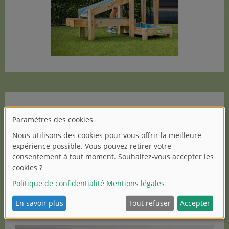
Avec BMW,
Majorette
s'enrichit d'une des marques
automobiles les plus connues et les plus prestigieuses
au monde. La marque culte française lance toute une
série de modèles BMW fidèles à l'original au format 3
pouces très apprécié, allant des icônes classiques aux
véhicules modernes performants. Les collectionneurs,
les passionnés d'automobile et les jeunes amateurs de
voitures peuvent se réjouir d'une large gamme qui
transpose parfaitement la fascination de la marque
BMW dans l'univers miniature de Majorette.