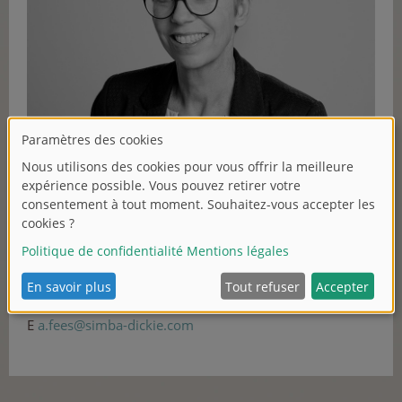
CONTACT
Ms. Anja Fees
SIMBA-DICKIE-GROUP GmbH
Werkstraße 1
90765 Fürth
T +49 911 9765-255
F +49 911 9765-500
E
a
.f
ee
s@
si
m
ba
-
dic
k
ie.
c
o
m