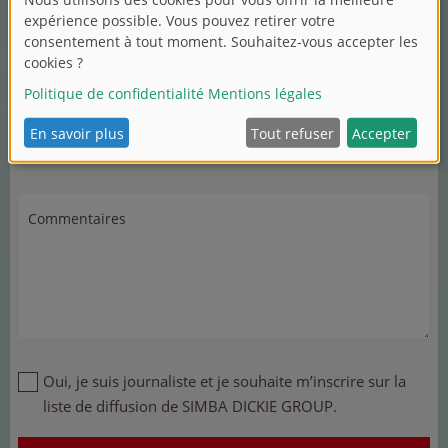
Bébés et jeunes enfants
Voitures
Poupées
Jouets en matière plastique
Jeux de société
Les autres subjets suivants
Commentaires
Oui, je suis journaliste et je souhaite m’inscrire sur la
liste de diffusion de SIMBA DICKIE GROUP.