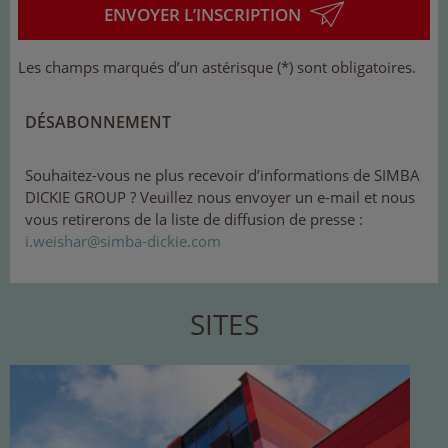
ENVOYER L’INSCRIPTION
Les champs marqués d’un astérisque (*) sont obligatoires.
DÉSABONNEMENT
Souhaitez-vous ne plus recevoir d’informations de SIMBA
DICKIE GROUP ? Veuillez nous envoyer un e-mail et nous
vous retirerons de la liste de diffusion de presse :
i
.we
is
har
@
si
mb
a-d
ick
ie
.c
o
m
SITES