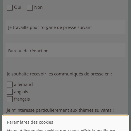
Oui
Non
Je travaille pour l’organe de presse suivant
Bureau de rédaction
Je souhaite recevoir les communiqués de presse en :
allemand
anglais
français
Je m’intéresse particulièrement aux thèmes suivants :
Nouvelles quotidiennes
Actualités de l’entreprise