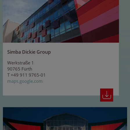
Simba Dickie Group
Werkstraße 1
90765 Fürth
T +49 911 9765-01
maps.google.com