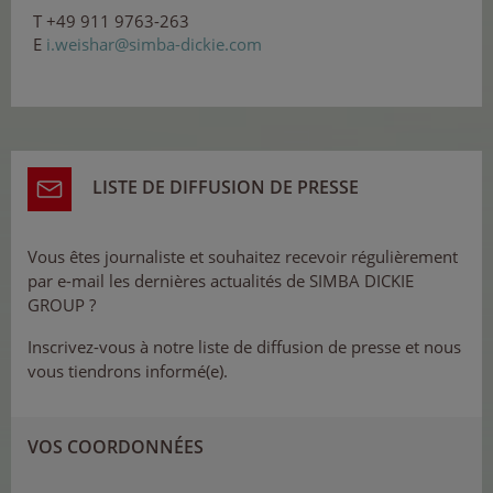
T +49 911 9763-263
E
i
.
w
eis
ha
r
@s
im
ba
-d
ick
i
e
.co
m
LISTE DE DIFFUSION DE PRESSE
Vous êtes journaliste et souhaitez recevoir régulièrement
par e-mail les dernières actualités de SIMBA DICKIE
GROUP ?
Inscrivez-vous à notre liste de diffusion de presse et nous
vous tiendrons informé(e).
VOS COORDONNÉES