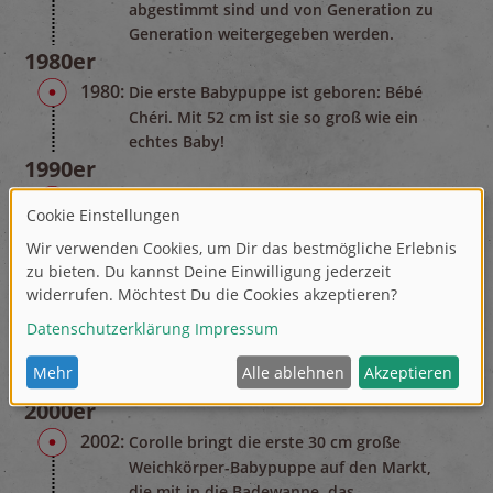
abgestimmt sind und von Generation zu
Generation weitergegeben werden.
1980er
1980:
Die erste Babypuppe ist geboren: Bébé
Chéri. Mit 52 cm ist sie so groß wie ein
echtes Baby!
1990er
1995:
Corolle entwirft die 30 cm große
Weichkörper-Babypuppe Calin, die genau
so liegt und sitzt, wie ein echtes Baby
das tun würde.
1998:
Corolle gründet ein Puppenkrankenhaus:
Jedes Jahr werden hier Hunderte von
Puppen behandelt (nur in Europa
möglich).
2000er
2002:
Corolle bringt die erste 30 cm große
Weichkörper-Babypuppe auf den Markt,
die mit in die Badewanne, das